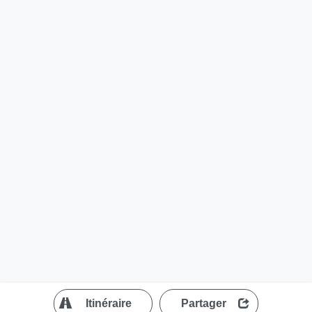
?
Itinéraire
Partager
MapLibre
| ©
OpenStreetMap contributors
200 m