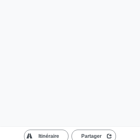
?
Itinéraire
Partager
MapLibre
| ©
OpenStreetMap contributors
200 m