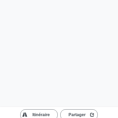
?
Itinéraire
Partager
MapLibre
| ©
OpenStreetMap contributors
200 m