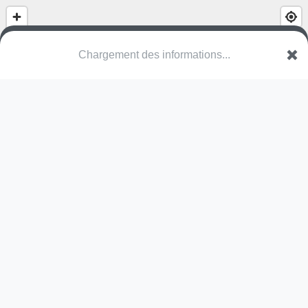
Speelplein Breughelstraat
VAN Merksplas
Une erreur ? Corrigez !
🌍
Découvrez cartes.app !
Pas encore de photo disponible,
postez la vôtre !
Ou tentez
Google Street View
Pas encore de commentaire disponible,
postez le vôtre !