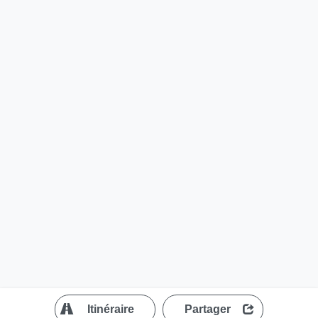
?
Itinéraire
Partager
MapLibre
| ©
OpenStreetMap contributors
200 m