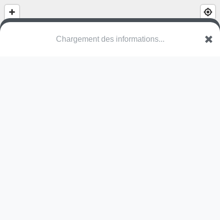
(nom inconnu)
Rue de l'École
7539 Mersch
Une erreur ? Corrigez !
🌍
Découvrez cartes.app !
Pas encore de photo disponible,
postez la vôtre !
Ou tentez
Google Street View
Pas encore de commentaire disponible,
postez le vôtre !