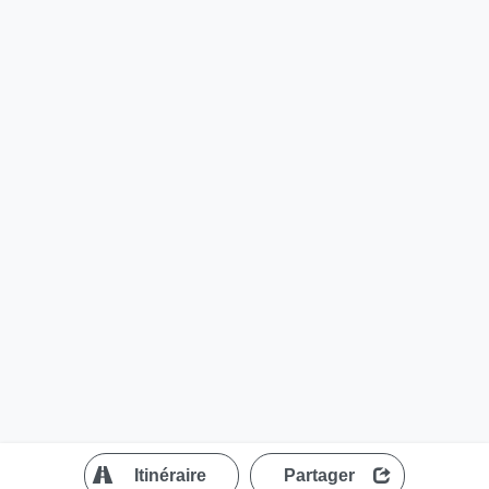
?
Itinéraire
Partager
MapLibre
| ©
OpenStreetMap contributors
200 m