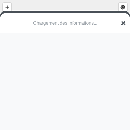
(nom inconnu)
Allée de la Fantaisie
95800 Cergy
Une erreur ? Corrigez !
🌍
Découvrez cartes.app !
Pas encore de commentaire disponible,
postez le vôtre !