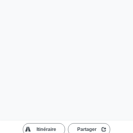
?
Itinéraire
Partager
MapLibre
| ©
OpenStreetMap contributors
200 m