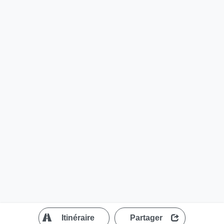
?
Itinéraire
Partager
MapLibre
| ©
OpenStreetMap contributors
200 m