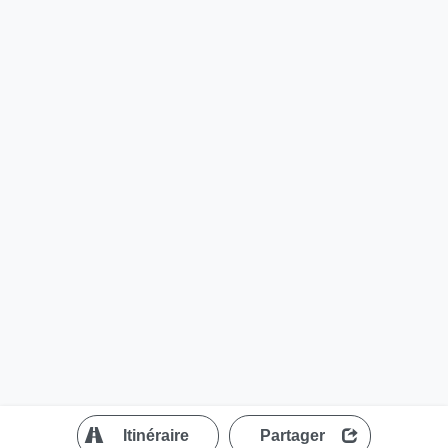
?
Itinéraire
Partager
MapLibre
| ©
OpenStreetMap contributors
200 m