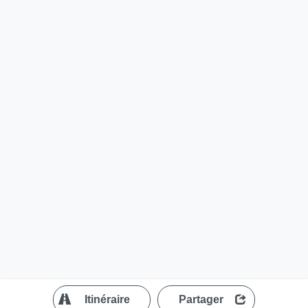
?
Itinéraire
Partager
MapLibre
| ©
OpenStreetMap contributors
200 m