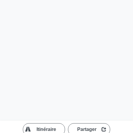
?
Itinéraire
Partager
MapLibre
| ©
OpenStreetMap contributors
200 m