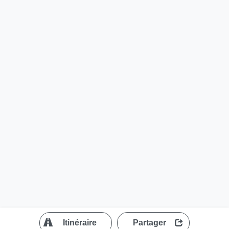
?
Itinéraire
Partager
MapLibre
| ©
OpenStreetMap contributors
200 m