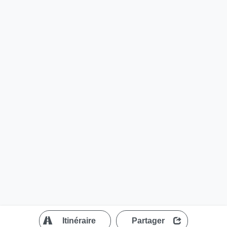
?
Itinéraire
Partager
MapLibre
| ©
OpenStreetMap contributors
200 m