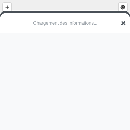
(nom inconnu)
Place Frédéric Bartholdi
95120 Ermont
Une erreur ? Corrigez !
🌍
Découvrez cartes.app !
Pas encore de photo disponible,
postez la vôtre !
Ou tentez
Google Street View
Pas encore de commentaire disponible,
postez le vôtre !