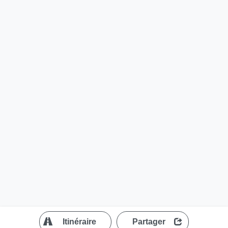
?
Itinéraire
Partager
MapLibre
| ©
OpenStreetMap contributors
200 m