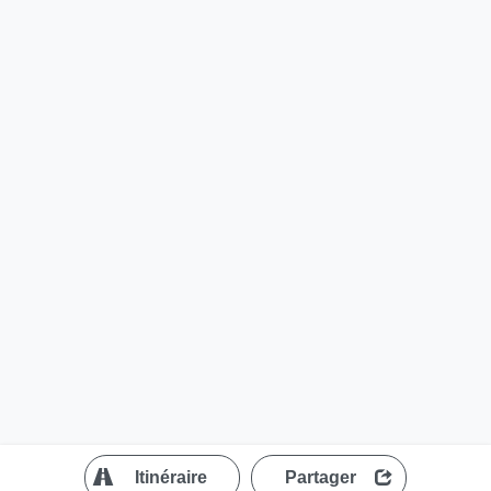
?
Itinéraire
Partager
MapLibre
| ©
OpenStreetMap contributors
200 m