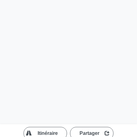
?
Itinéraire
Partager
MapLibre
| ©
OpenStreetMap contributors
200 m