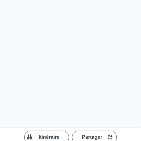
?
Itinéraire
Partager
MapLibre
| ©
OpenStreetMap contributors
200 m