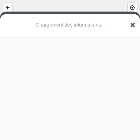
City stade
Rue Fauveau
95600 Eaubonne
Une erreur ? Corrigez !
🌍
Découvrez cartes.app !
Pas encore de photo disponible,
postez la vôtre !
Ou tentez
Google Street View
Modules présents (OpenStreetMap)
terrain multisports
Pas encore de commentaire disponible,
postez le vôtre !