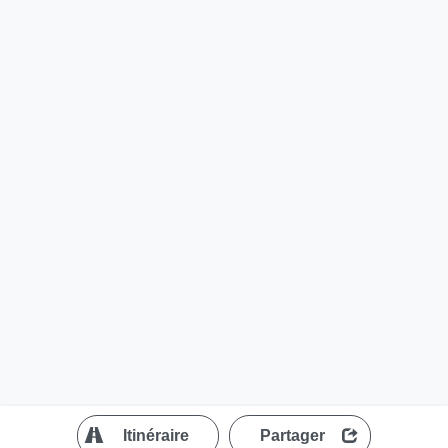
?
Itinéraire
Partager
MapLibre
| ©
OpenStreetMap contributors
200 m