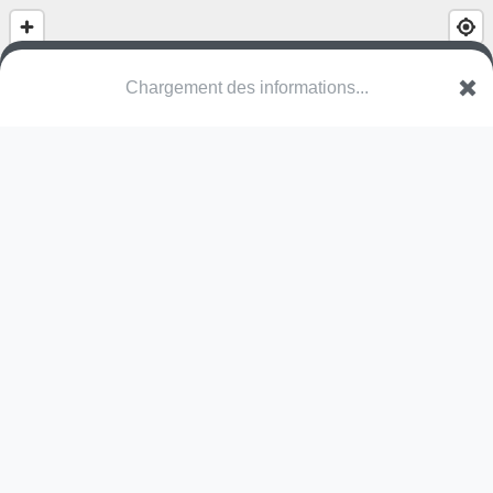
(nom inconnu)
Millewee
8552 Beckerich
Une erreur ? Corrigez !
🌍
Découvrez cartes.app !
Pas encore de photo disponible,
postez la vôtre !
Ou tentez
Google Street View
Pas encore de commentaire disponible,
postez le vôtre !