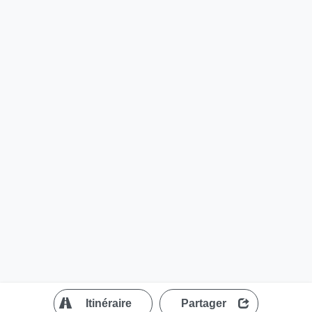
?
Itinéraire
Partager
MapLibre
| ©
OpenStreetMap contributors
200 m