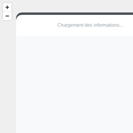
Parc Saint-Vincent - Sint-Vincentius
Place Saint-Vincent - Sint-Vincentiusplaa
1140 Evere
Une erreur ? Corrigez !
🌍
Découvrez cartes.app !
Pas encore de photo disponible,
postez la vôtre !
Ou tentez
Google Street View
Pas encore de commentaire disponible,
postez le vôtre !