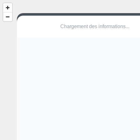
(nom inconnu)
D 943
89300 Joigny
Une erreur ? Corrigez !
🌍
Découvrez cartes.app !
Pas encore de photo disponible,
postez la vôtre !
Ou tentez
Google Street View
Modules présents (OpenStreetMap)
terrain multisports
Pas encore de commentaire disponible,
postez le vôtre !