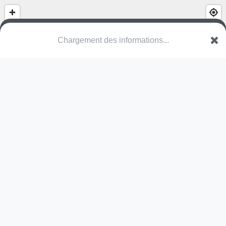
(nom inconnu)
Rue Dame Jeannette
57530 Coincy
Une erreur ? Corrigez !
🌍
Découvrez cartes.app !
Pas encore de photo disponible,
postez la vôtre !
Ou tentez
Google Street View
Pas encore de commentaire disponible,
postez le vôtre !