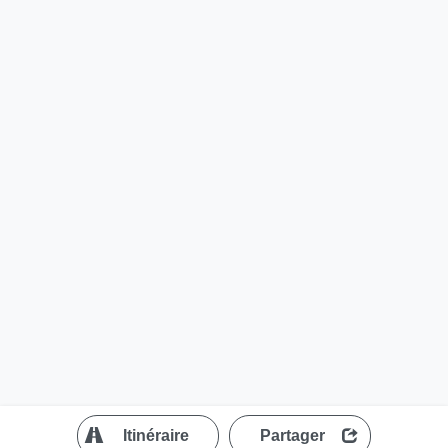
?
Itinéraire
Partager
MapLibre
| ©
OpenStreetMap contributors
200 m