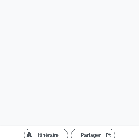
?
Itinéraire
Partager
MapLibre
| ©
OpenStreetMap contributors
200 m