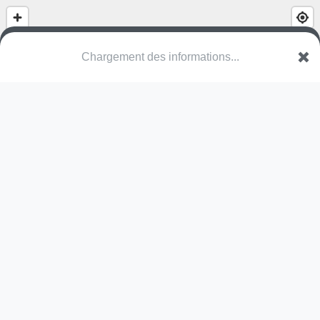
(nom inconnu)
Chemin des Quatre Saisons
95800 Cergy
Une erreur ? Corrigez !
🌍
Découvrez cartes.app !
Pas encore de photo disponible,
postez la vôtre !
Ou tentez
Google Street View
Pas encore de commentaire disponible,
postez le vôtre !