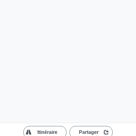
?
Itinéraire
Partager
MapLibre
| ©
OpenStreetMap contributors
200 m