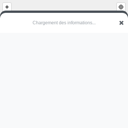
(nom inconnu)
Rue Louis Legay
61500 Sées
Une erreur ? Corrigez !
🌍
Découvrez cartes.app !
Pas encore de photo disponible,
postez la vôtre !
Ou tentez
Google Street View
Modules présents (OpenStreetMap)
toboggan
Pas encore de commentaire disponible,
postez le vôtre !