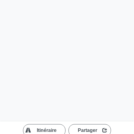
?
Itinéraire
Partager
MapLibre
| ©
OpenStreetMap contributors
200 m