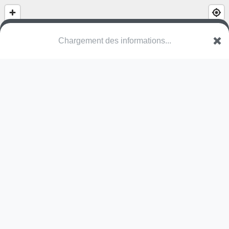
(nom inconnu)
Rue Couture Gallien
60730 Ully-Saint-Georges
Une erreur ? Corrigez !
🌍
Découvrez cartes.app !
Pas encore de photo disponible,
postez la vôtre !
Ou tentez
Google Street View
Modules présents (OpenStreetMap)
terrain multisports
Pas encore de commentaire disponible,
postez le vôtre !