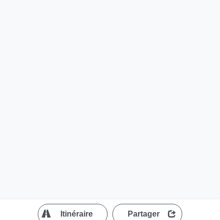
?
Itinéraire
Partager
MapLibre
| ©
OpenStreetMap contributors
200 m