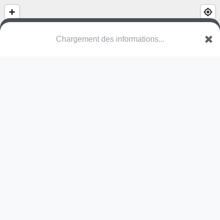
(nom inconnu)
Geerstraat
9200 Dendermonde
Une erreur ? Corrigez !
🌍
Découvrez cartes.app !
Pas encore de photo disponible,
postez la vôtre !
Ou tentez
Google Street View
Pas encore de commentaire disponible,
postez le vôtre !