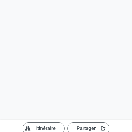
?
Itinéraire
Partager
MapLibre
| ©
OpenStreetMap contributors
200 m