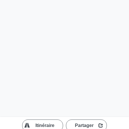
?
Itinéraire
Partager
MapLibre
| ©
OpenStreetMap contributors
200 m