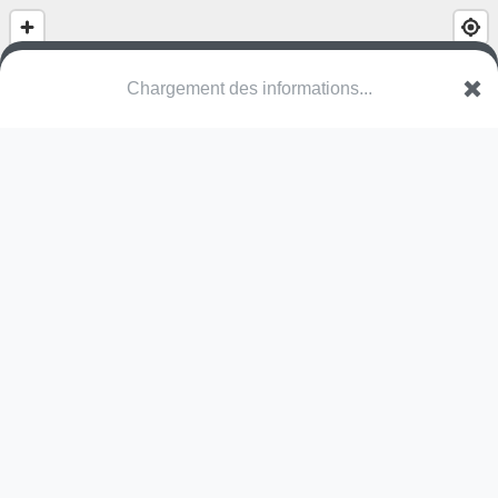
(nom inconnu)
Ackerweg
5103 Möriken-Wildegg
Une erreur ? Corrigez !
🌍
Découvrez cartes.app !
Pas encore de photo disponible,
postez la vôtre !
Ou tentez
Google Street View
Pas encore de commentaire disponible,
postez le vôtre !