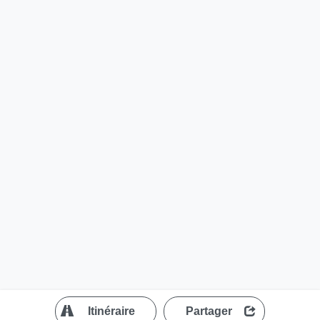
?
Itinéraire
Partager
MapLibre
| ©
OpenStreetMap contributors
200 m