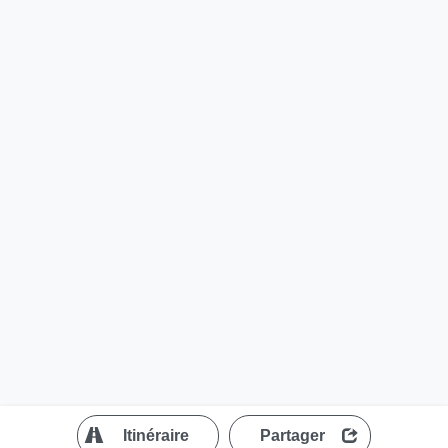
?
Itinéraire
Partager
MapLibre
| ©
OpenStreetMap contributors
200 m