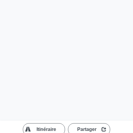
?
Itinéraire
Partager
MapLibre
| ©
OpenStreetMap contributors
200 m