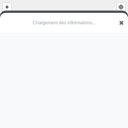
(nom inconnu)
VOV Deinze
Une erreur ? Corrigez !
🌍
Découvrez cartes.app !
Pas encore de photo disponible,
postez la vôtre !
Ou tentez
Google Street View
Pas encore de commentaire disponible,
postez le vôtre !