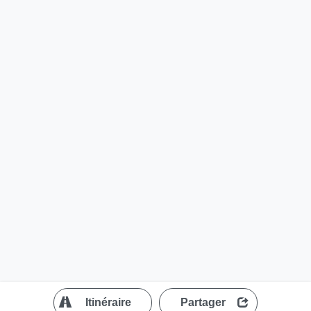
?
Itinéraire
Partager
MapLibre
| ©
OpenStreetMap contributors
200 m