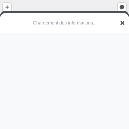
(nom inconnu)
Rue des Blés d'Or
59850 Nieppe
Une erreur ? Corrigez !
🌍
Découvrez cartes.app !
Pas encore de photo disponible,
postez la vôtre !
Ou tentez
Google Street View
Modules présents (OpenStreetMap)
skate park
Pas encore de commentaire disponible,
postez le vôtre !