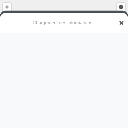
(nom inconnu)
Oudstrijderslaan
9080 Lochristi
Une erreur ? Corrigez !
🌍
Découvrez cartes.app !
Pas encore de photo disponible,
postez la vôtre !
Ou tentez
Google Street View
Pas encore de commentaire disponible,
postez le vôtre !