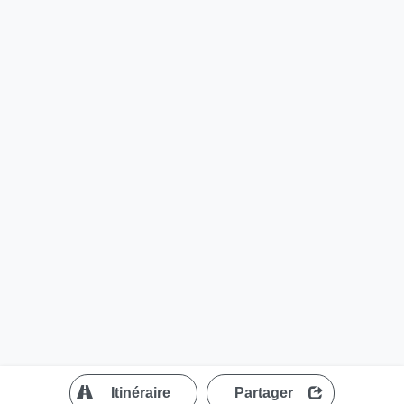
?
Itinéraire
Partager
MapLibre
| ©
OpenStreetMap contributors
200 m