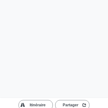
?
Itinéraire
Partager
MapLibre
| ©
OpenStreetMap contributors
200 m