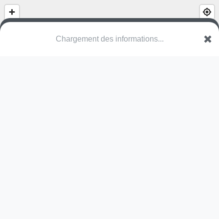
Parc de Truchtersheim
Rue Germain Muller
67370 Truchtersheim
Une erreur ? Corrigez !
🌍
Découvrez cartes.app !
Pas encore de photo disponible,
postez la vôtre !
Ou tentez
Google Street View
Modules présents (OpenStreetMap)
skate park
Pas encore de commentaire disponible,
postez le vôtre !