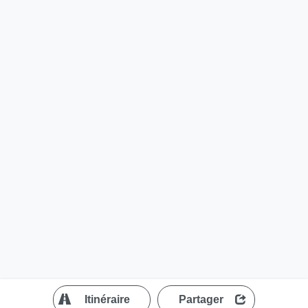
?
Itinéraire
Partager
MapLibre
| ©
OpenStreetMap contributors
200 m