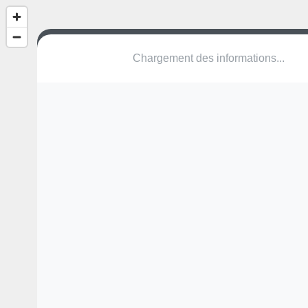
(nom inconnu)
Rue de l'Ernz
6196 Junglinster
Une erreur ? Corrigez !
🌍
Découvrez cartes.app !
Pas encore de photo disponible,
postez la vôtre !
Ou tentez
Google Street View
Pas encore de commentaire disponible,
postez le vôtre !