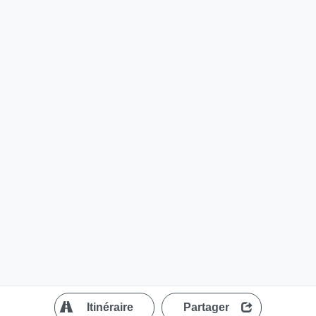
?
Itinéraire
Partager
MapLibre
| ©
OpenStreetMap contributors
200 m