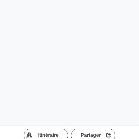
?
Itinéraire
Partager
MapLibre
| ©
OpenStreetMap contributors
200 m