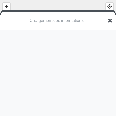
(nom inconnu)
6244 Nebikon
Une erreur ? Corrigez !
🌍
Découvrez cartes.app !
Pas encore de photo disponible,
postez la vôtre !
Ou tentez
Google Street View
Pas encore de commentaire disponible,
postez le vôtre !