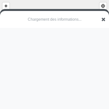
(nom inconnu)
Rue Marcel Pagnol
38080 L'Isle-d'Abeau
Une erreur ? Corrigez !
🌍
Découvrez cartes.app !
Pas encore de photo disponible,
postez la vôtre !
Ou tentez
Google Street View
Modules présents (OpenStreetMap)
aire de jeux
terrain multisports
Pas encore de commentaire disponible,
postez le vôtre !