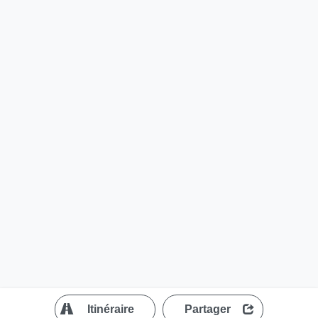
?
Itinéraire
Partager
MapLibre
| ©
OpenStreetMap contributors
200 m