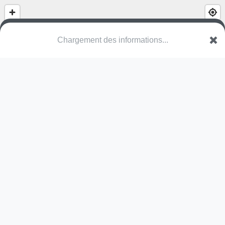
(nom inconnu)
Wijntuinstraat
2330 Merksplas
Une erreur ? Corrigez !
🌍
Découvrez cartes.app !
Pas encore de photo disponible,
postez la vôtre !
Ou tentez
Google Street View
Pas encore de commentaire disponible,
postez le vôtre !