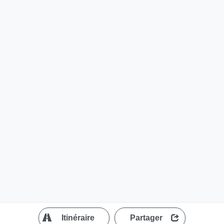
?
Itinéraire
Partager
MapLibre
| ©
OpenStreetMap contributors
200 m