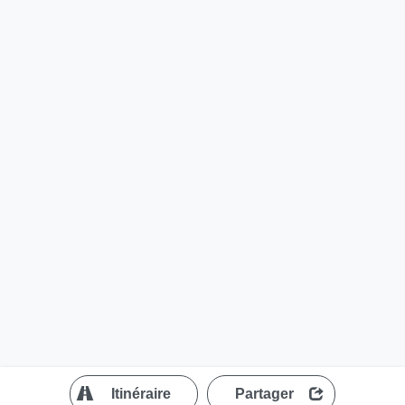
?
Itinéraire
Partager
MapLibre
| ©
OpenStreetMap contributors
200 m