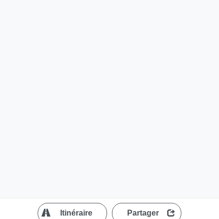
?
Itinéraire
Partager
MapLibre
| ©
OpenStreetMap contributors
200 m