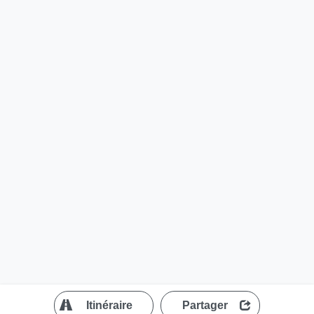
?
Itinéraire
Partager
MapLibre
| ©
OpenStreetMap contributors
200 m