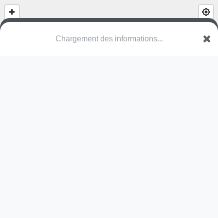
(nom inconnu)
Avenue de la Commune de Paris
94400 Vitry-sur-Seine
Une erreur ? Corrigez !
🌍
Découvrez cartes.app !
Pas encore de photo disponible,
postez la vôtre !
Ou tentez
Google Street View
Pas encore de commentaire disponible,
postez le vôtre !