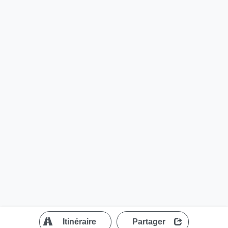
?
Itinéraire
Partager
MapLibre
| ©
OpenStreetMap contributors
200 m