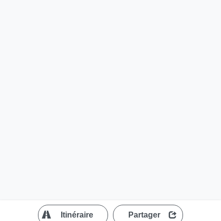
?
Itinéraire
Partager
MapLibre
| ©
OpenStreetMap contributors
200 m