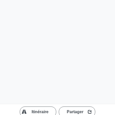
?
Itinéraire
Partager
MapLibre
| ©
OpenStreetMap contributors
200 m