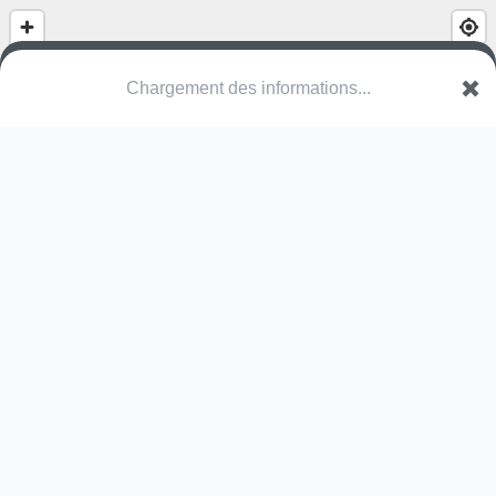
(nom inconnu)
Henri Dunantlaan
8930 Menen
Une erreur ? Corrigez !
🌍
Découvrez cartes.app !
Pas encore de photo disponible,
postez la vôtre !
Ou tentez
Google Street View
Pas encore de commentaire disponible,
postez le vôtre !