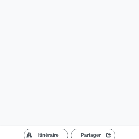
?
Itinéraire
Partager
MapLibre
| ©
OpenStreetMap contributors
200 m