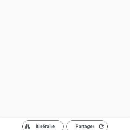
?
Itinéraire
Partager
MapLibre
| ©
OpenStreetMap contributors
200 m