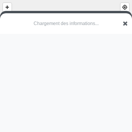
(nom inconnu)
Härepesch
7651 Heffingen
Une erreur ? Corrigez !
🌍
Découvrez cartes.app !
Pas encore de photo disponible,
postez la vôtre !
Ou tentez
Google Street View
Pas encore de commentaire disponible,
postez le vôtre !