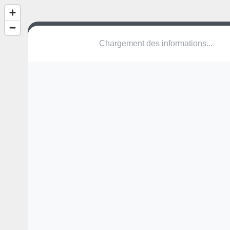
(nom inconnu)
Rue des Courtils
2016 Cortaillod
Une erreur ? Corrigez !
🌍
Découvrez cartes.app !
Pas encore de photo disponible,
postez la vôtre !
Ou tentez
Google Street View
Modules présents (OpenStreetMap)
aire de jeux
table de ping-pong
Pas encore de commentaire disponible,
postez le vôtre !