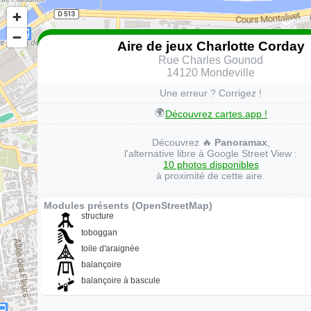
Aire de jeux Charlotte Corday
Rue Charles Gounod
14120 Mondeville
Une erreur ? Corrigez !
🌍
Découvrez cartes.app !
Découvrez 🔥
Panoramax
,
l'alternative libre à Google Street View :
10 photos disponibles
à proximité de cette aire.
Modules présents (OpenStreetMap)
structure
toboggan
toile d'araignée
balançoire
balançoire à bascule